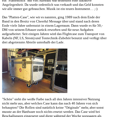
ein "Plattentisch" mit viel Auswahl war seinerzeit eine lukrative
Angelegenheit. Da wurde ordentlich was verkauft und das Geld konnten
wir alle immer gut gebrauchen. Musik ist ein teures Instrument… ;-)
Das "Platten-Case", wie wir es nannten, ging 1989 nach dem Ende der
Band in den Besitz von Cheerful Message über und stand nach deren
Ende viele Jahre unbenutzt in einem Lagerraum. Dann wurde es für 50,-
DM von seinem Erbauer zurück erworben und für neue Aufgaben
aufgearbeitet. Seit einigen Jahren wird das Flightcase zum Transport von
Kabeln (NF, LS, Strom) und Tontechnik-Zubehör benutzt und verfügt über
drei abgetrennte Abteile unterhalb der Lade.
"Schön" sieht die weiße Farbe nach all den Jahren intensiver Nutzung
nicht mehr aus, aber welches Case kann das nach 40 Jahren von sich
behaupten? Die Rollen sind natürlich keine "Originale" mehr, aber sonst
musste an der Hardware noch nichts ersetzt werden. Das Case wird bei
Beschallungen eingesetzt und dient während der Woche sozusagen als