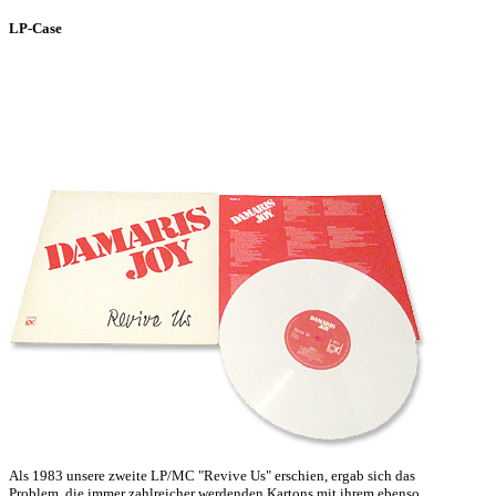
LP-Case
Als 1983 unsere zweite LP/MC "Revive Us" erschien, ergab sich das
Problem, die immer zahlreicher werdenden Kartons mit ihrem ebenso