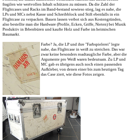
fragilen wie wertvollen Inhalt schützen zu müssen. Da die Zahl der
Flightcases und Racks im Band-bestand sowieso stieg, lag es nahe, die
LPs und MCs nebst Kasse und Schreibblock und Stift ebenfalls in ein
Flightcase zu verpacken. Bauen lassen verbot sich aus Kostengründen,
also bestellte man die Hardware (Profile, Ecken, Griffe, Nieten) bei Musik
Produktiv in Ibbenbüren und kaufte Holz und Farbe im heimischen
Baumarkt.
Farbe? Ja, die LP und ihre "Farbspielerei" legte
nahe, das Flightcase in weiß zu streichen. Das war
zwar keine besonders roadtaugliche Farbe, aber die
Argumente pro Weiß waren bedeutsam. Zu LP und
MC gab es übrigens auch noch einen passenden
Aufkleber, von denen einer bis zum heutigen Tag
das Case ziert, wie diese Fotos zeigen.