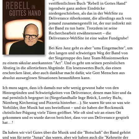
veröffentlichten Buch "Rebell in Gottes Hand"
irgendwie ganz andere Eindrücke
niedergeschrieben, als das in der WebSite zu
Deliverance rüberkommt, die allerdings auch von
jemand zusammengestellt ist, der nur indirekt mit
der Band zu tun hatte. Trotzdem ist seine
Recherchearbeit erwähnenswert – die
Deliverance-WebSite ist eine wahre Fundgrube!
Bei Ken Janz geht es aber "ums Eingemachte", um
den langen und schwierigen Weg der Band von
der Singetruppe des Janz Team-Missionswerkes
zu einem säkular anerkannten "Act". Und es geht um seinen persönlichen
Abstieg in die allertiefsten Abgründe. Ein lesenswertes Buch, das einen
erschrecken lässt, aber auch dankbar macht dafür, wie Gott Menschen aus
absolut ausweglosen Situationen herausführen kann.
Ich muss sagen, dass ich damals nur sehr wenig gewusst habe von den
Hintergründen und Schwierigkeiten von Deliverance, denen man hier und da
mal persönlich begegnet ist (Siegerlandhalle Inge Brück, Loreley BuJu,
Nürnberg Kirchentag und Pizzeria hinterher…). Sie waren für uns so was wie
Vorbilder, ihre Musik hat uns beeinflusst – und sie haben der Rockmusik
christlicher Prägung viele Türen geöffnet. Wie oft sind wir an einen Ort
gekommen und es wurde davon berichtet, dass vor uns Deliverance gespielt
hat…!
Da haben wir viel Gutes über die Musik und die "Botschaft" der Band gehört
und was für nette "Jungs" das waren, aber wir haben auch die "Kehrseite der